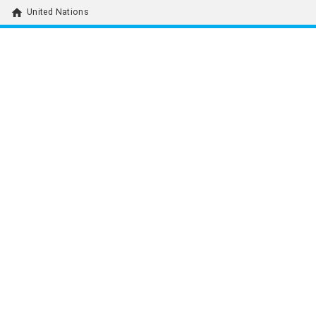
home
United Nations