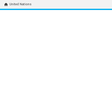
home
United Nations