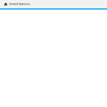
home
United Nations