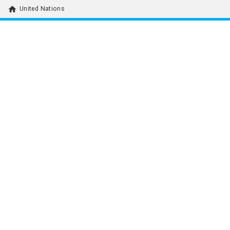
home
United Nations