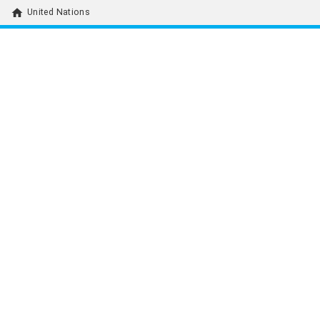
home
United Nations