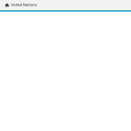
home
United Nations