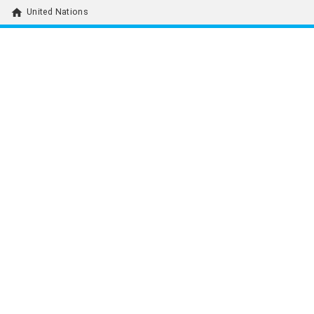
home
United Nations