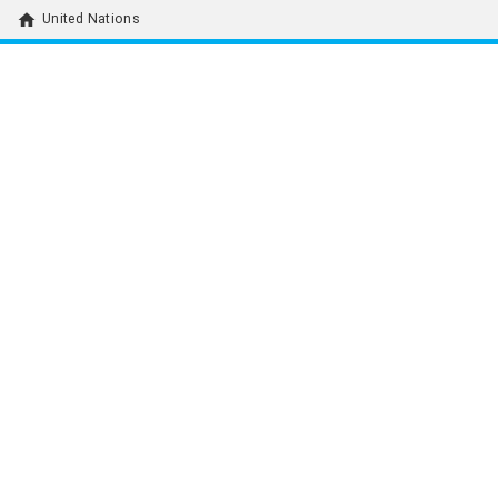
home
United Nations