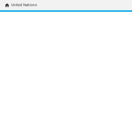
home
United Nations