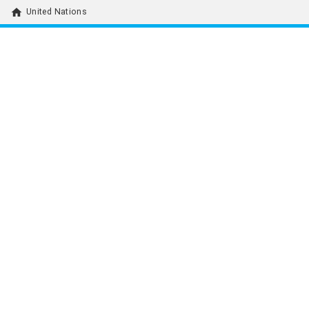
home
United Nations