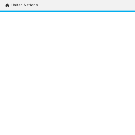
home
United Nations