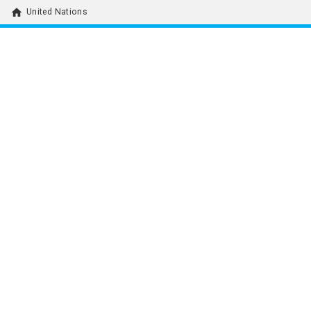
home
United Nations