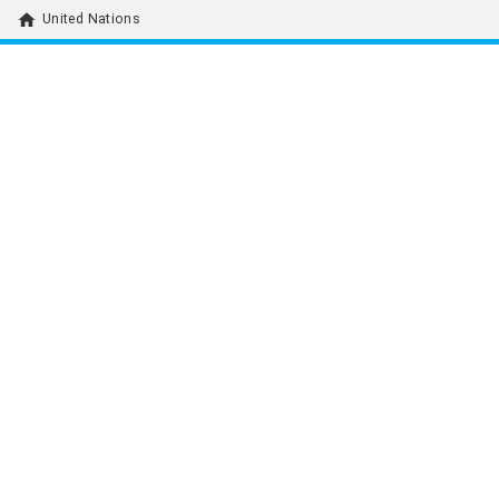
home
United Nations