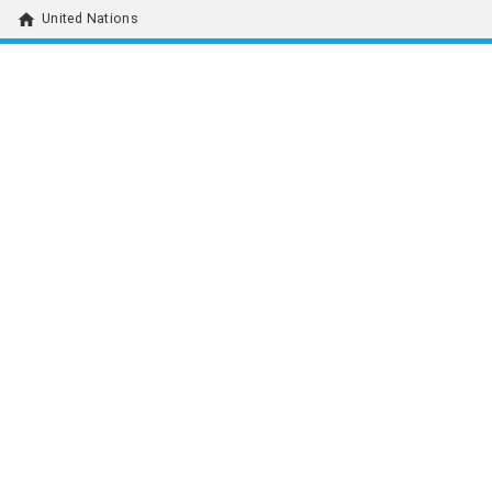
home
United Nations