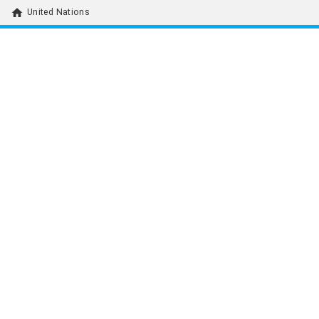
home
United Nations