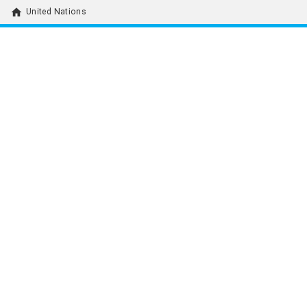
home
United Nations