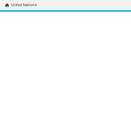
home
United Nations