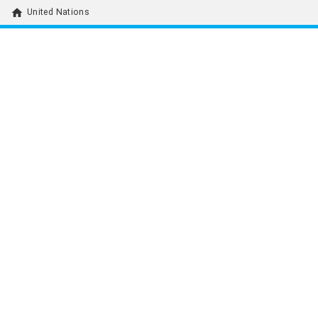
home
United Nations