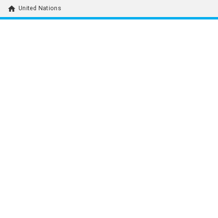
home
United Nations