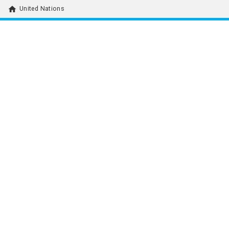
home
United Nations