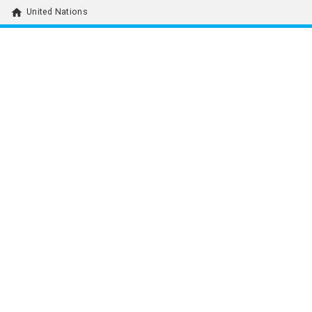
home
United Nations