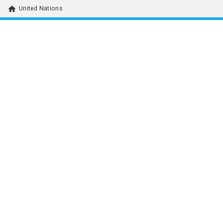
home
United Nations