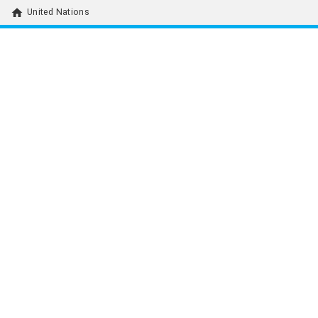
home
United Nations