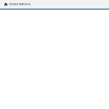
home
United Nations