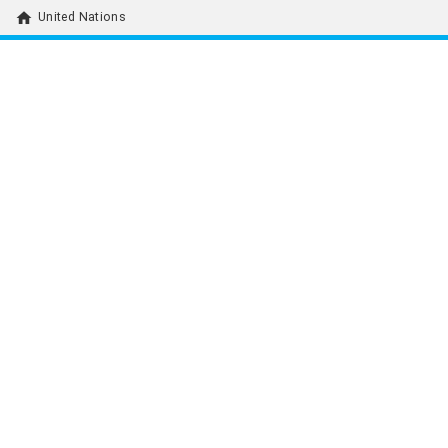
home
United Nations