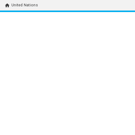
home
United Nations