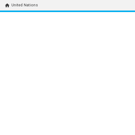
home
United Nations