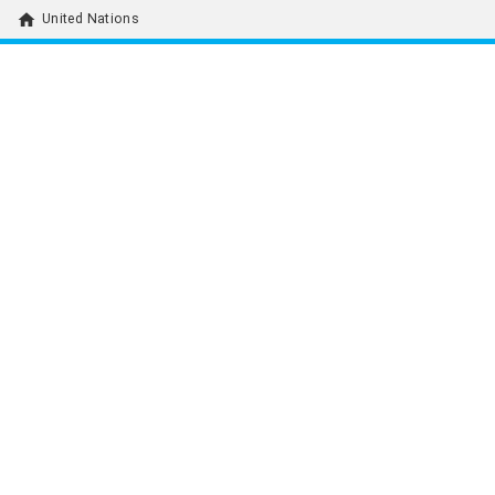
home
United Nations