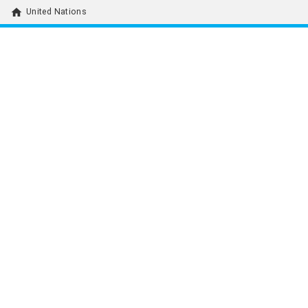
home
United Nations