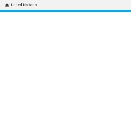
home
United Nations