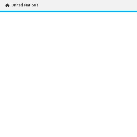
home
United Nations