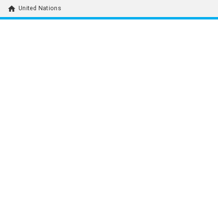
home
United Nations