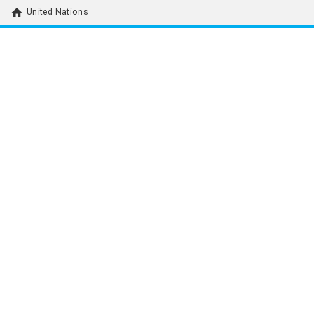
home
United Nations