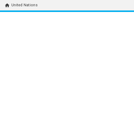
home
United Nations