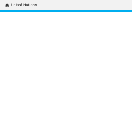
home
United Nations