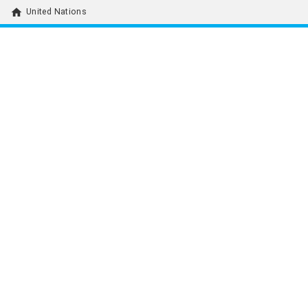
home
United Nations