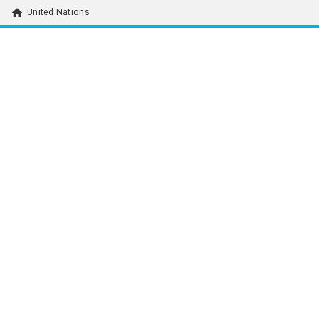
home
United Nations