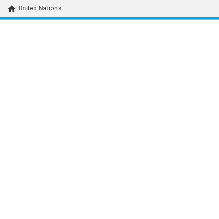
home
United Nations