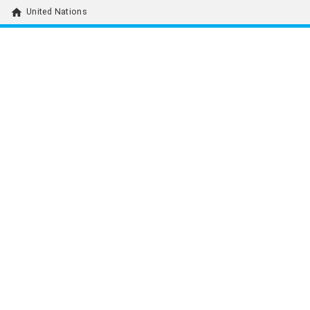
home
United Nations