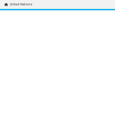
home
United Nations