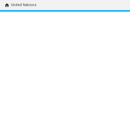
home
United Nations