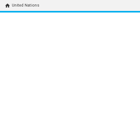
home
United Nations