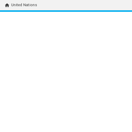
home
United Nations