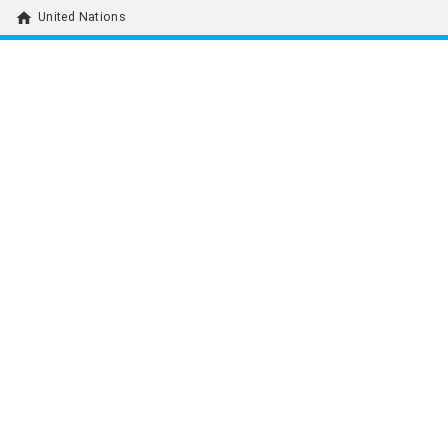
home
United Nations