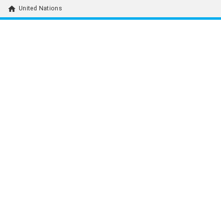
home
United Nations