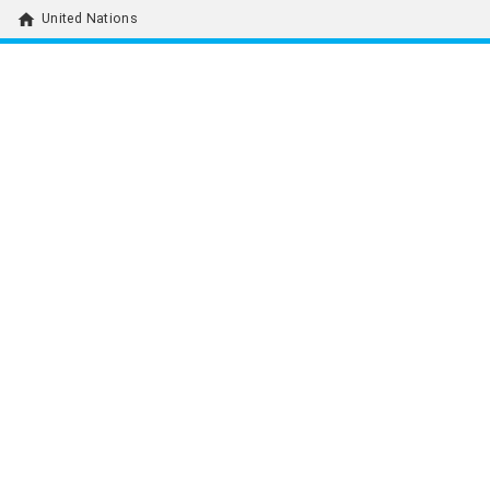
home
United Nations