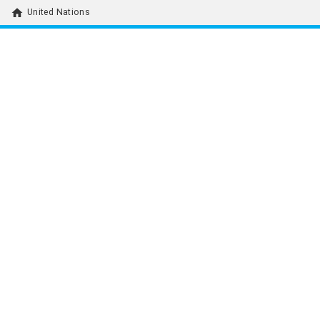
home
United Nations