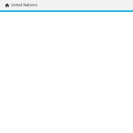
home
United Nations