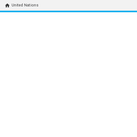
home
United Nations