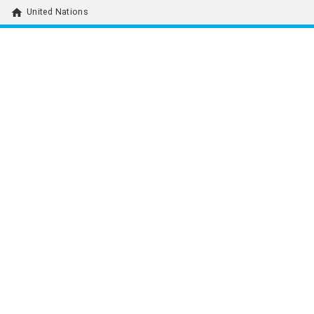
home
United Nations